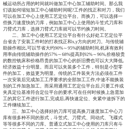
械运动所占用的时间就叫做加工中心加工辅助时间。那么我
们该如何缩短加工中心辅助时间呢?工件的找正和对刀，我们
可以在加工中心上使用工艺定位平台。而换刀，可以选择一
些换刀速度快的刀库，例如加工中心上使用的斗笠式刀库和
刀臂式刀库，选择刀臂式刀库就可以节约换刀时间。
二、加工中心使用工艺定位平台有什么好处工艺定位平
台省去了安装工件时的打表找正和x,y方向的对刀。与传统辅
助操作相比,可以节省大约90%～95%的辅助时间,机床有效利
用率由传统辅助操作的57%～68%提高到92%～96%,价格较贵
的数控铣床和价格昂贵的加工中心的折旧费也可以大大降低,
经济效益十分明显。而且可以夹装多个工件，特别是小型零
件的加工，效益更为明显。传统的工件装夹方法必须在工件
一次安装后完成加工工序要求的全部加工工作,中途不能换装
别的工件加急加工。而采用通用工艺定位平台后,只要工件或
夹具定位基准符合定位平台的要求,可在任何时候换上急需加
工的其它工件进行加工,完成后,再快速定位、夹紧中途拆下的
工件继续加工。
三、加工中心选择好的刀库可提高换刀速度加工中心刀
库有很多种不同的形式，斗笠式、刀臂式、同动式、飞碟式
等等很多不同的刀库。普通立式加工中心使用的刀库只有斗