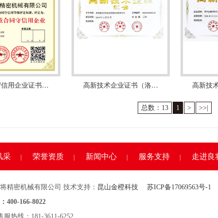
守信用企业证书…
高新技术企业证书（洛…
高新技
总数：13
1
>
>>|
风采
荣誉资质
新闻中心
服务支持
走进良
|
|
|
|
将精密机械有限公司 技术支持：
昆山金橙科技
苏ICP备17069563号-1
0-166-8022
热线：181-3611-6252